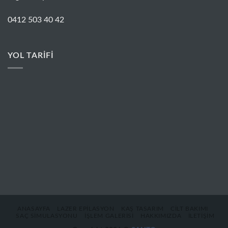
0412 503 40 42
YOL TARİFİ
ANASAYFA
LAZER EPILASYON
KAŞ TASARIM
CILT BAKIMI
SAÇ SIMULASYONU
İŞLEM GALERISI
HAKKIMIZDA
İLETIŞIM