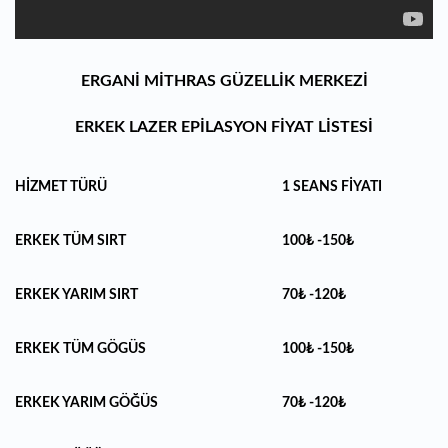
ERGANİ MİTHRAS GÜZELLİK MERKEZİ
ERKEK LAZER EPİLASYON FİYAT LİSTESİ
HİZMET TÜRÜ
1 SEANS FİYATI
ERKEK TÜM SIRT
100₺ -150₺
ERKEK YARIM SIRT
70₺ -120₺
ERKEK TÜM GÖGÜS
100₺ -150₺
ERKEK YARIM GÖĞÜS
70₺ -120₺