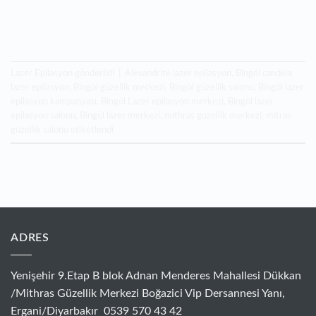
Lazer Epilasyon
gönderildi
|
Alexandrite lazer epilasyon
,
Bingöl candela
lazer epilasyon
,
Bingöl güzellik merkezi
,
Bingöl güzellik salonu
,
Bingöl lazer
epilasyon kampanyası
,
Bingöl Lazer epilasyon merkezi
,
Bingöl lazer
epilasyon salonu
,
Bingöl lazer merkezi
,
mithras guzellik merkezi
,
mitras
guzellik salonu
etiketlendi
ADRES
Yenişehir 9.Etap B blok Adnan Menderes Mahallesi Dükkan
/Mithras Güzellik Merkezi Boğazici Vip Dersannesi Yanı,
Ergani/Diyarbakır 0539 570 43 42