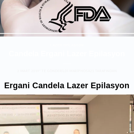
LAZER EPILASYON
Candela Ergani Lazer Epilasyon
3 MART 2019
’' TE GÖNDERILDI
MARIPHOSA21
TARAFINDAN
Ergani Candela Lazer Epilasyon