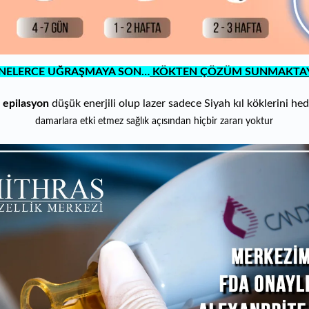
NELERCE UĞRAŞMAYA SON…
KÖKTEN ÇÖZÜM SUNMAKTAY
 epilasyon
dü
şük enerjili olup lazer sadece Siyah kıl köklerini hede
damarlara etki etmez sağlık açısından hiçbir zararı yoktur