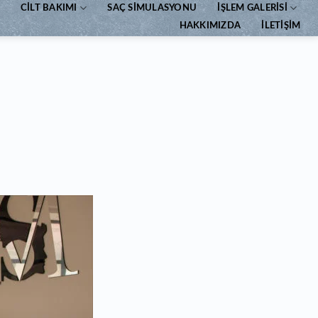
CILT BAKIMI
SAÇ SIMULASYONU
İŞLEM GALERISI
HAKKIMIZDA
İLETIŞIM