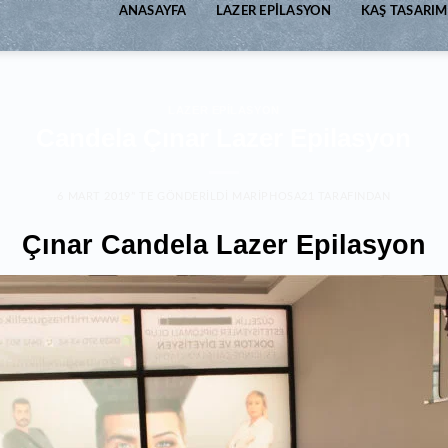
ANASAYFA
LAZER EPILASYON
KAŞ TASARIM
LAZER EPILASYON
Candela Çınar Lazer Epilasyon
6 MART 2019
’' TE GÖNDERILDI
MARIPHOSA21
TARAFINDAN
Çınar Candela Lazer Epilasyon