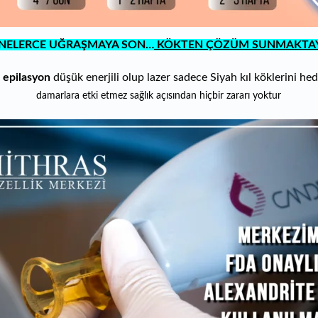
NELERCE UĞRAŞMAYA SON…
KÖKTEN ÇÖZÜM SUNMAKTAY
 epilasyon
dü
şük enerjili olup lazer sadece Siyah kıl köklerini hede
damarlara etki etmez sağlık açısından hiçbir zararı yoktur