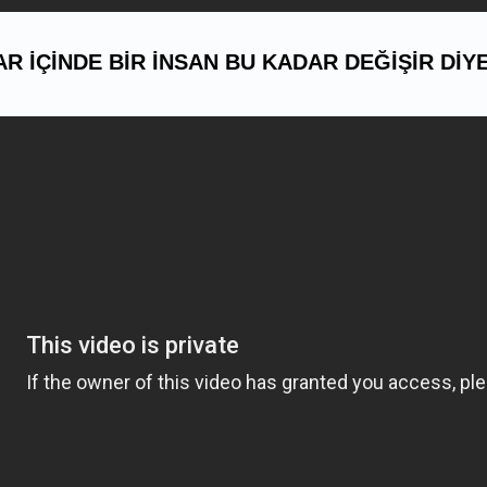
R IÇINDE BIR INSAN BU KADAR DEĞIŞIR DIY