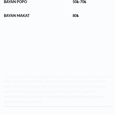
BAYAN POPO
50₺-70₺
BAYAN MAKAT
80₺
Lazer Epilasyon
gönderildi
|
Alexandrite lazer epilasyon
,
Çınar candela
lazer epilasyon
,
Çınar güzellik merkezi
,
Çınar güzellik salonu
,
Çınar lazer
epilasyon kampanyası
,
Çınar Lazer epilasyon merkezi
,
Çınar lazer
epilasyon salonu
,
Çınar lazer merkezi
,
mithras guzellik merkezi
,
mitras
guzellik salonu
etiketlendi