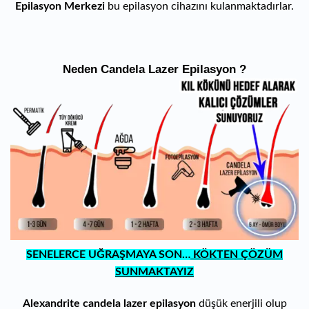
Epilasyon Merkezi
bu epilasyon cihazını kulanmaktadırlar.
Neden Candela Lazer Epilasyon ?
SENELERCE UĞRAŞMAYA SON…
KÖKTEN ÇÖZÜM
SUNMAKTAYIZ
Alexandrite candela lazer epilasyon
dü
şük enerjili olup